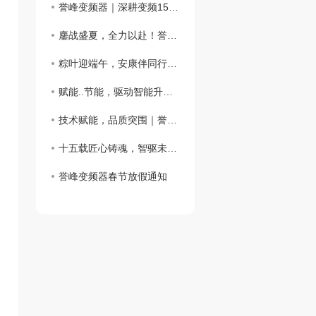
誉峰变频器｜深耕变频15载，以硬核科技，定义工业传动新标杆
鏖战盛夏，全力以赴！誉峰变频器正式出征2026牛商争霸赛
粽叶迎端午，安康伴同行｜誉峰变频器2026年端午节放假通知
赋能..节能，驱动智能升级——变频器的..解析
技术赋能，品质突围｜誉峰变频器..国产变频设备高质量发展
十五载匠心铸魂，智驱未来启新程——誉峰变频器15..典致敬每一份同行与坚守
誉峰变频器春节放假通知