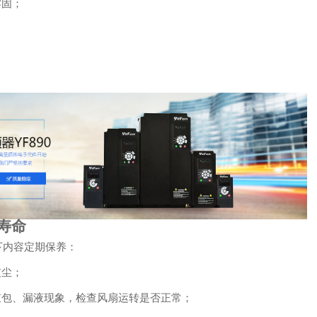
牢固；
；
寿命
下内容定期保养：
灰尘；
鼓包、漏液现象，检查风扇运转是否正常；