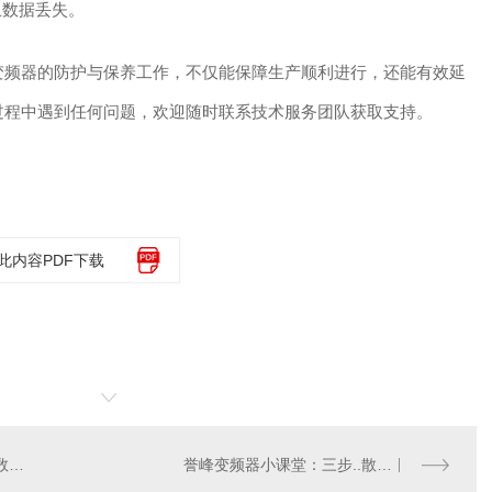
止数据丢失。
变频器的防护与保养工作，不仅能保障生产顺利进行，还能有效延
过程中遇到任何问题，欢迎随时联系技术服务团队获取支持。
此内容PDF下载
..次用誉峰变频器不会调参数？别慌，看完这篇你就会了！
誉峰变频器小课堂：三步..散热风扇正常运行，守护生产稳定