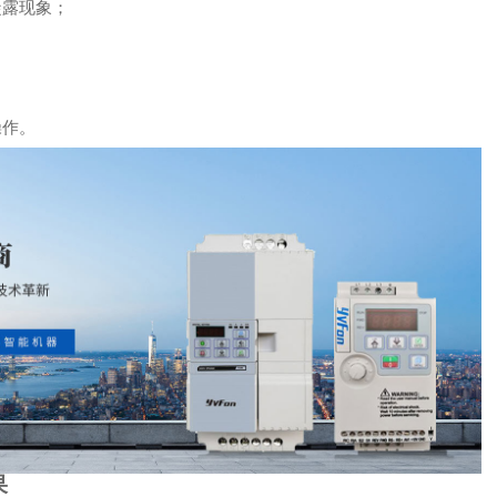
凝露现象；
操作。
果