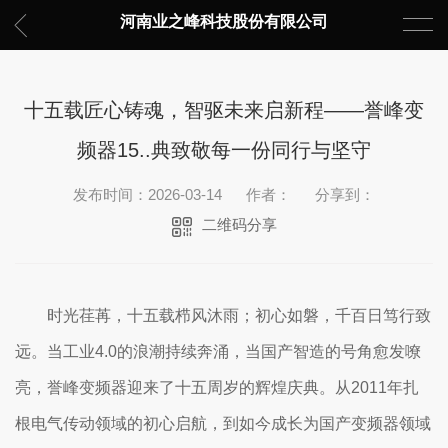
河南业之峰科技股份有限公司
十五载匠心铸魂，智驱未来启新程——誉峰变
频器15..典致敬每一份同行与坚守
发布时间：2026-03-14
作者：
分享到：
二维码分享
时光荏苒，十五载栉风沐雨；初心如磐，千百日笃行致
远。当工业4.0的浪潮持续奔涌，当国产智造的号角愈发嘹
亮，誉峰变频器迎来了十五周岁的辉煌庆典。从2011年扎
根电气传动领域的初心启航，到如今成长为国产变频器领域