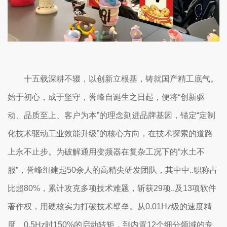
十五载深耕不辍，以创新立根基，铸就国产精工底气。
始于初心，成于坚守，誉峰自诞生之日起，便将“创新驱
动、品质至上、客户为本”的理念刻进品牌基因，锚定“定制
化技术驱动工业效能升级”的核心方向，在技术探索的道路
上永不止步。为破解通用变频器在复杂工况下的“水土不
服”，誉峰组建起50余人的高精尖研发团队，其中中..职称占
比超80%，累计攻克多项技术难题，斩获29项..及13项软件
著作权，用硬核实力打破技术壁垒。从0.01Hz级的速度精
度、0.5Hz时150%的启动转矩，到内置12个细分领域的专